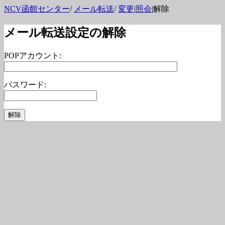
NCV函館センター
/
メール転送
/
変更
|
照会
|解除
メール転送設定の解除
POPアカウント:
パスワード: