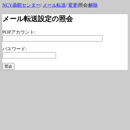
NCV函館センター
/
メール転送
/
変更
|照会|
解除
メール転送設定の照会
POPアカウント:
パスワード: